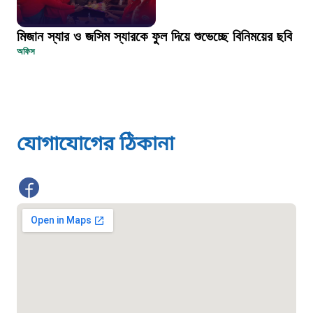
দুদক
মিজান স্যার ও জসিম স্যারকে ফুল দিয়ে শুভেচ্ছে বিনিময়ের ছবি
১০২
অফিস
দুর্যোগের আগাম বার্তা
১৬১২২
যোগাযোগের ঠিকানা
স্মার্ট ভূমি সেবা
১০৯৮
শিশু সহায়তা লাইন
১৬১০৯
বাংলাদেশ কর্মচারী কল্যাণ বোর্ড হটলাইন