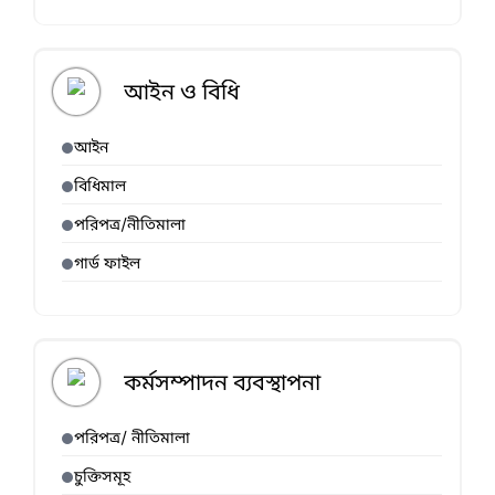
আইন ও বিধি
আইন
বিধিমাল
পরিপত্র/নীতিমালা
গার্ড ফাইল
কর্মসম্পাদন ব্যবস্থাপনা
পরিপত্র/ নীতিমালা
চুক্তিসমূহ