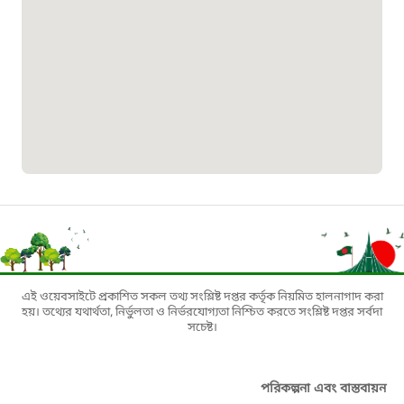
০১৯০৮৮৮৮৮৮৮
মাদকদ্রব্য নিয়ন্ত্রণ হটলাইন
১৬১১৩
জরুরী অভ্যন্তরীণ নৌ-পরিবহন হটলাইন
১৬৪৪৫
পাসপোর্ট বাতায়ন হটলাইন
এই ওয়েবসাইটে প্রকাশিত সকল তথ্য সংশ্লিষ্ট দপ্তর কর্তৃক নিয়মিত হালনাগাদ করা
হয়। তথ্যের যথার্থতা, নির্ভুলতা ও নির্ভরযোগ্যতা নিশ্চিত করতে সংশ্লিষ্ট দপ্তর সর্বদা
১৬১৭১
সচেষ্ট।
বাংলাদেশ মুক্তিযোদ্ধা কল্যাণ ট্রাস্ট
পরিকল্পনা এবং বাস্তবায়ন