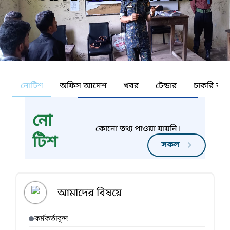
নোটিশ
অফিস আদেশ
খবর
টেন্ডার
চাকরি কর্ন
নো
কোনো তথ্য পাওয়া যায়নি।
টিশ
সকল
আমাদের বিষয়ে
কর্মকর্তাবৃন্দ