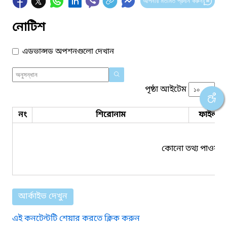
আপনার মতামত প্রদান করুন
নোটিশ
এডভান্সড অপশনগুলো দেখান
পৃষ্ঠা আইটেম
নং
শিরোনাম
ফাইল সম
কোনো তথ্য পাওয়া য
আর্কাইভ দেখুন
এই কনটেন্টটি শেয়ার করতে ক্লিক করুন