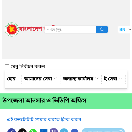
বাংলাদেশ জাতীয় তথ্য বাতায়ন
BN
দেখুন
মেনু নির্বাচন করুন
আমাদের সেবা
অন্যান্য কার্যালয়
ই-সেবা
গ্
উপজেলা আনসার ও ভিডিপি অফিস
এই কনটেন্টটি শেয়ার করতে ক্লিক করুন